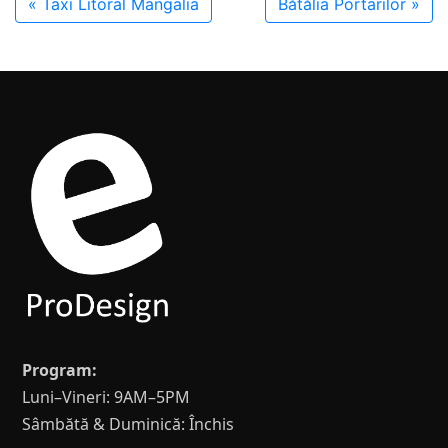
«
Taxi Litoral Mangalia
Bătălia Portarilor
»
Program:
Luni–Vineri: 9AM–5PM
Sâmbătă & Duminică: Închis