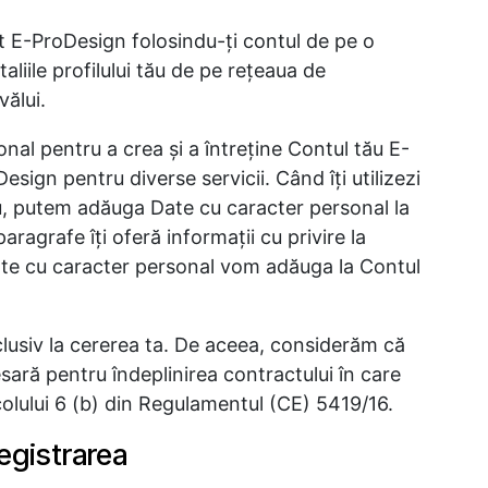
t E-ProDesign folosindu-ţi contul de pe o
aliile profilului tău de pe reţeaua de
vălui.
nal pentru a crea şi a întreţine Contul tău E-
esign pentru diverse servicii. Când îţi utilizezi
u, putem adăuga Date cu caracter personal la
agrafe îţi oferă informaţii cu privire la
e Date cu caracter personal vom adăuga la Contul
lusiv la cererea ta. De aceea, considerăm că
sară pentru îndeplinirea contractului în care
colului 6 (b) din Regulamentul (CE) 5419/16.
registrarea