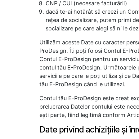
CNP / CUI (necesare facturării)
dacă te-ai hotărât să creezi un Con
reţea de socializare, putem primi det
socializare pe care alegi să ni le dez
Utilizăm aceste Date cu caracter perso
ProDesign. Îţi poţi folosi Contul E-ProD
Contul E-ProDesign pentru un servici
contul tău E-ProDesign. Următoarele par
serviciile pe care le poţi utiliza şi c
tău E-ProDesign când le utilizezi.
Contul tău E-ProDesign este creat exc
prelucrarea Datelor contului este nece
eşti parte, fiind legitimă conform Arti
Date privind achiziţiile şi în