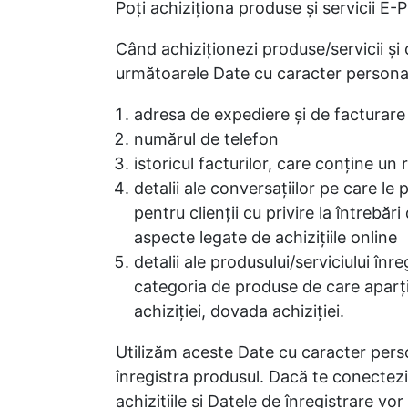
Poţi achiziţiona produse şi servicii E
Când achiziţionezi produse/servicii şi 
următoarele Date cu caracter persona
adresa de expediere şi de facturare
numărul de telefon
istoricul facturilor, care conţine un
detalii ale conversaţiilor pe care l
pentru clienţii cu privire la întrebăr
aspecte legate de achiziţiile online
detalii ale produsului/serviciului în
categoria de produse de care aparţi
achiziţiei, dovada achiziţiei.
Utilizăm aceste Date cu caracter person
înregistra produsul. Dacă te conectezi
achiziţiile şi Datele de înregistrare v