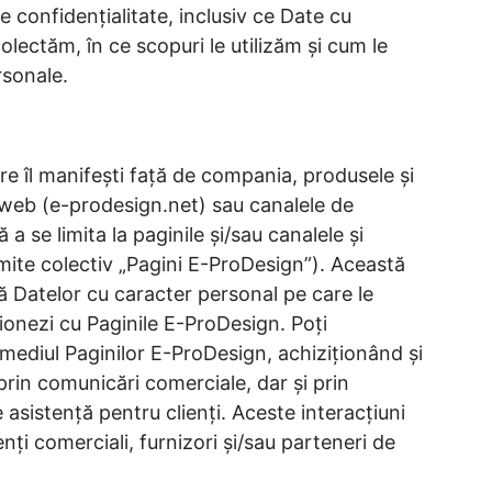
de confidenţialitate, inclusiv ce Date cu
lectăm, în ce scopuri le utilizăm şi cum le
rsonale.
e îl manifeşti faţă de compania, produsele şi
e web (e-prodesign.net) sau canalele de
 a se limita la paginile şi/sau canalele şi
mite colectiv „Pagini E-ProDesign”). Această
că Datelor cu caracter personal pe care le
onezi cu Paginile E-ProDesign. Poţi
mediul Paginilor E-ProDesign, achiziţionând şi
 prin comunicări comerciale, dar şi prin
asistenţă pentru clienţi. Aceste interacţiuni
lienţi comerciali, furnizori şi/sau parteneri de