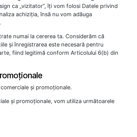
gn ca „vizitator”, îţi vom folosi Datele privind
 finaliza achiziţia, însă nu vom adăuga
.
strate numai la cererea ta. Considerăm că
ţiile şi înregistrarea este necesară pentru
arte, fiind legitimă conform Articolului 6(b) din
promoţionale
 comerciale şi promoţionale.
ale şi promoţionale, vom utiliza următoarele