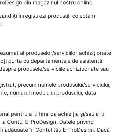
-ProDesign din magazinul nostru online.
când îţi înregistrezi produsul, colectăm
l:
 rezumat al produselor/serviciilor achiziţionate
e poţi purta cu departamentele de asistenţă
i despre produsele/serviciile achiziţionate sau
registrat, precum numele produsului/serviciului,
ne, numărul modelului produsului, data
al pentru a-ţi finaliza achiziţia şi/sau a-ţi
 la Contul E-ProDesign, Datele privind
or fi adăugate în Contul tău E-ProDesign. Dacă