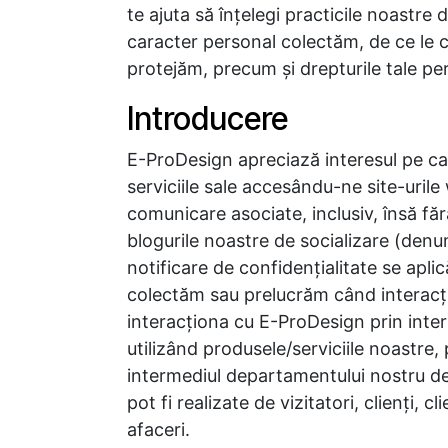
te ajuta să înţelegi practicile noastre 
caracter personal colectăm, de ce le co
protejăm, precum şi drepturile tale pe
Introducere
E-ProDesign apreciază interesul pe car
serviciile sale accesându-ne site-uril
comunicare asociate, inclusiv, însă fără
blogurile noastre de socializare (denu
notificare de confidenţialitate se apli
colectăm sau prelucrăm când interacţi
interacţiona cu E-ProDesign prin inter
utilizând produsele/serviciile noastre,
intermediul departamentului nostru de 
pot fi realizate de vizitatori, clienţi, c
afaceri.