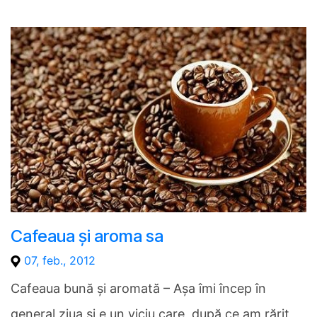
Cafeaua şi aroma sa
07, feb., 2012
Cafeaua bună şi aromată – Aşa îmi încep în
general ziua şi e un viciu care, după ce am rărit