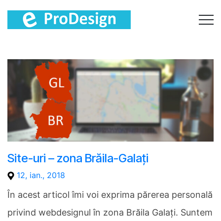
Site-uri – zona Brăila-Galați
12, ian., 2018
În acest articol îmi voi exprima părerea personală
privind webdesignul în zona Brăila Galați. Suntem