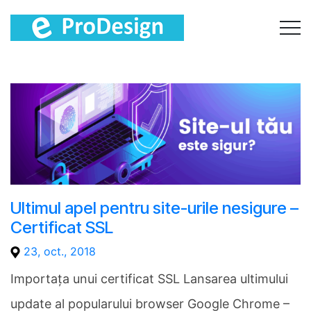
Ultimul apel pentru site-urile nesigure –
Certificat SSL
23, oct., 2018
Importața unui certificat SSL Lansarea ultimului
update al popularului browser Google Chrome –