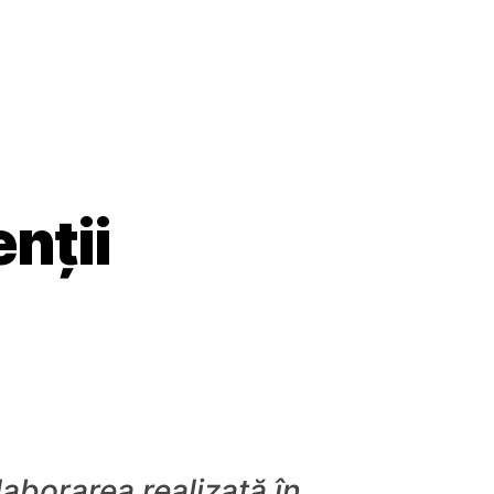
nții
laborarea realizată în