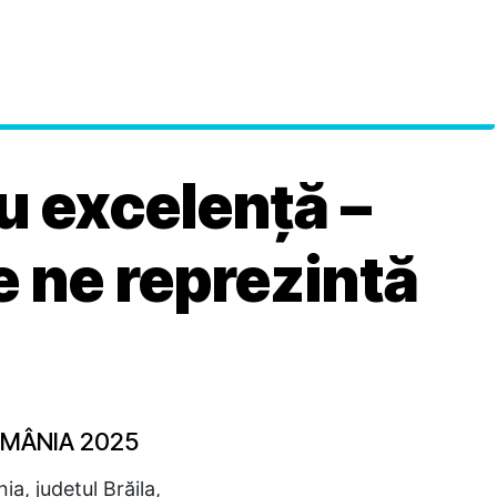
u excelență –
e ne reprezintă
OMÂNIA 2025
a, județul Brăila,