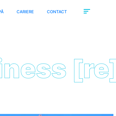
PĂ
CARIERE
CONTACT
ss
[re]- 