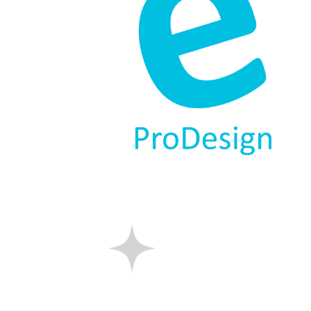
totdeauna ne-a întrecut așteptăril
comand cu căldură.”
Florin Precup