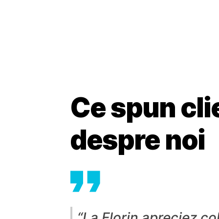
Ce spun clie
despre noi
 buni și
“La Florin apreciez co