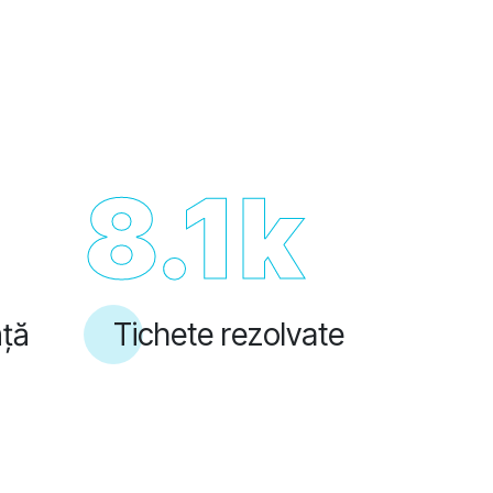
8.1
k
nță
Tichete rezolvate