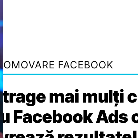
ROMOVARE FACEBOOK
trage mai mulți c
u Facebook Ads 
ivrează rezultate!