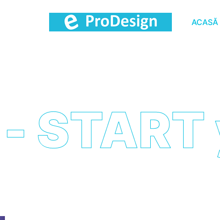
ACASĂ
TART you