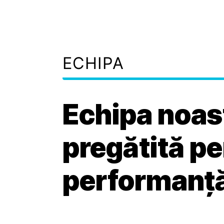
ECHIPA
Echipa noas
pregătită p
performanț