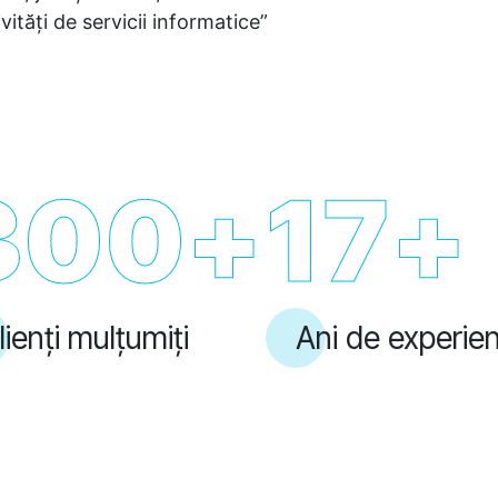
vități de servicii informatice”
300
+
17
+
lienți mulțumiți
Ani de experie