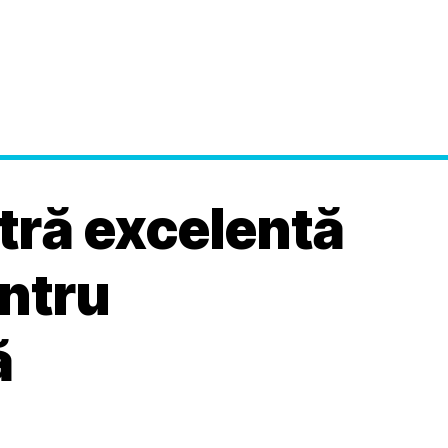
tră excelentă
entru
ă