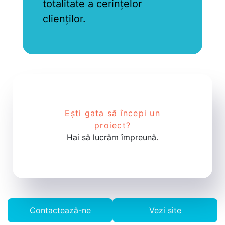
totalitate a cerințelor
clienților.
Ești gata să începi un
proiect?
Hai să lucrăm împreună.
Contactează-ne
Vezi site