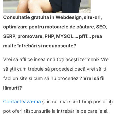
Consultatie gratuita in
Webdesign, site-uri,
optimizare pentru motoarele de căutare, SEO,
SERP, promovare, PHP, MYSQL…. pfff… prea
multe întrebări şi necunoscute?
Vrei să afli ce înseamnă toţi aceşti termeni? Vrei
să ştii cum trebuie să procedezi dacă vrei să-ţi
faci un site şi cum să nu procedezi?
Vrei să fii
lămurit?
Contactează-mă
şi în cel mai scurt timp posibil îţi
pot oferi răspunsurile la întrebările pe care le ai.