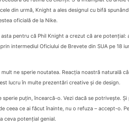
n cele din urmă, Knight a ales designul cu bifă spunân
tea oficială de la Nike.
i asta pentru că Phil Knight a crezut că are potențial: 
 prin intermediul Oficiului de Brevete din SUA pe 18 iu
 mult ne sperie noutatea. Reacția noastră naturală câ
est lucru în multe prezentări creative și de design.
e sperie puțin, încearcă-o. Vezi dacă se potrivește. Și
 de ceea ce ai făcut înainte, nu o refuza – accept-o. P
la ceva potențial genial.