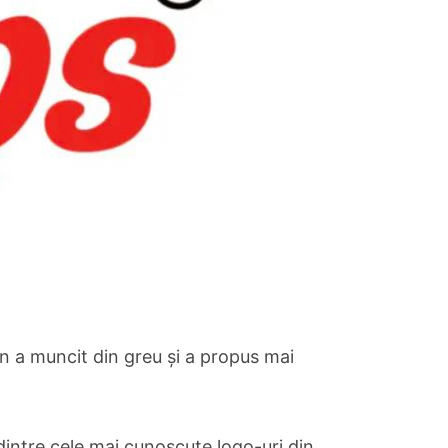
yn a muncit din greu și a propus mai
 dintre cele mai cunoscute logo-uri din