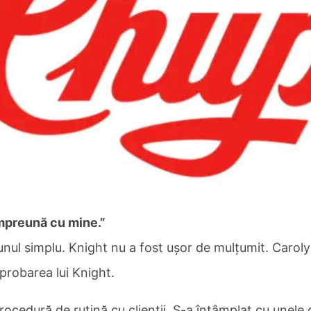
împreună cu mine.”
 unul simplu. Knight nu a fost ușor de mulțumit. Carol
probarea lui Knight.
procedură de rutină cu clienții. S-a întâmplat cu unele