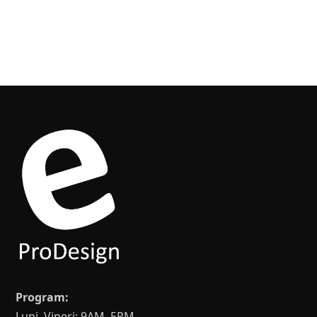
Alternative:
Program:
Luni–Vineri: 9AM–5PM