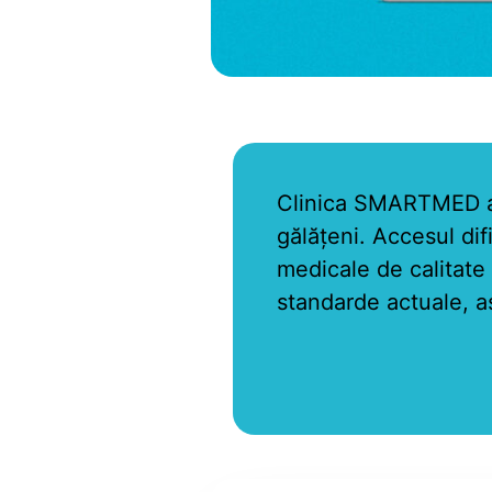
Clinica SMARTMED a lu
gălățeni. Accesul difi
medicale de calitate 
standarde actuale, as