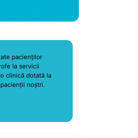
tate pacienților
ofe la servicii
 clinică dotată la
pacienții noștri.