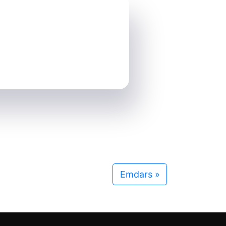
Emdars
»