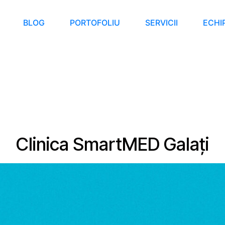
BLOG
PORTOFOLIU
SERVICII
ECHI
Clinica SmartMED Galați