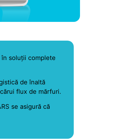
în soluții complete
gistică de înaltă
ecărui flux de mărfuri.
DARS se asigură că