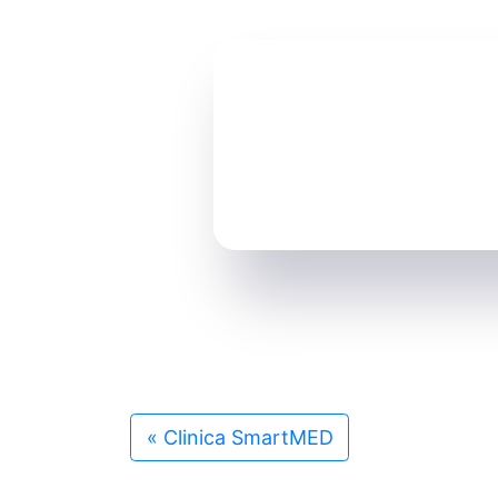
«
Clinica SmartMED