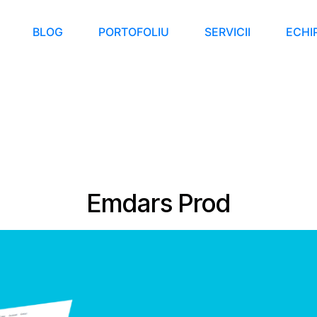
BLOG
PORTOFOLIU
SERVICII
ECHI
Emdars Prod