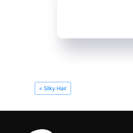
«
Silky Hair