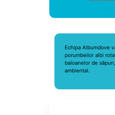
Echipa Albumdove vă 
porumbeilor albi rota
baloanelor de săpun, a
ambiental.