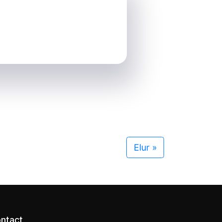
Elur
»
ntact