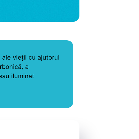
e vieţii cu ajutorul
rbonică, a
 sau iluminat