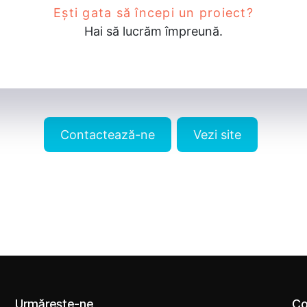
Ești gata să începi un proiect?
Hai să lucrăm împreună.
Contactează-ne
Vezi site
Urmărește-ne
Co