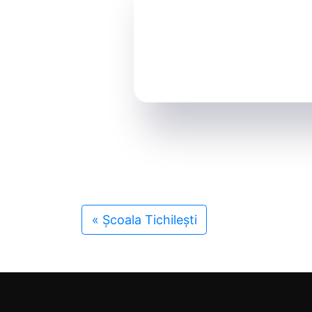
«
Școala Tichilești