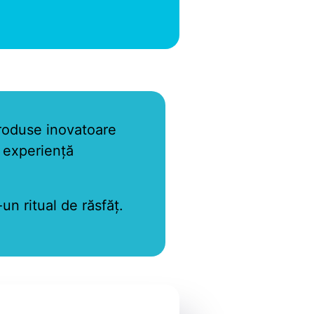
 produse inovatoare
o experiență
un ritual de răsfăț.