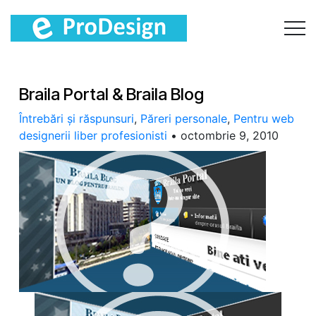
Braila Portal & Braila Blog
Întrebări și răspunsuri
,
Păreri personale
,
Pentru web
designerii liber profesionisti
•
octombrie 9, 2010