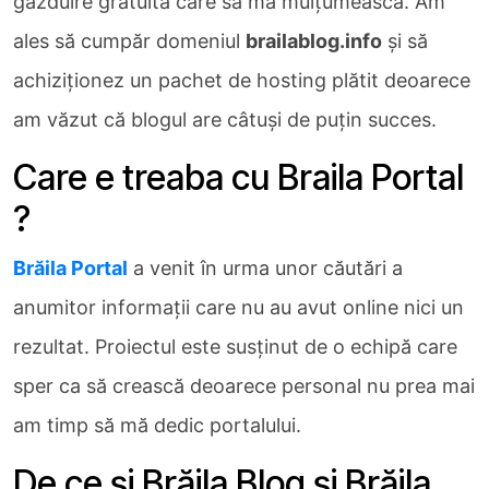
găzduire gratuită care să mă mulţumească. Am
ales să cumpăr domeniul
brailablog.info
şi să
achiziţionez un pachet de hosting plătit deoarece
am văzut că blogul are câtuşi de puţin succes.
Care e treaba cu Braila Portal
?
Brăila Portal
a venit în urma unor căutări a
anumitor informaţii care nu au avut online nici un
rezultat. Proiectul este susţinut de o echipă care
sper ca să crească deoarece personal nu prea mai
am timp să mă dedic portalului.
De ce şi Brăila Blog şi Brăila