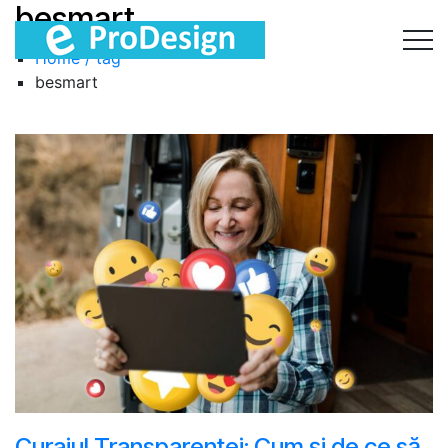
besmart
Home / tag
besmart
Curajul Transparenței: Cum și de ce să