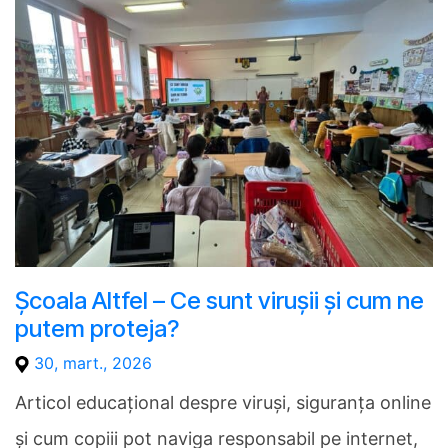
Școala Altfel – Ce sunt virușii și cum ne
putem proteja?
30, mart., 2026
Articol educațional despre viruși, siguranța online
și cum copiii pot naviga responsabil pe internet,