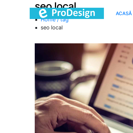
seo local
ACASĂ
Home / tag
seo local