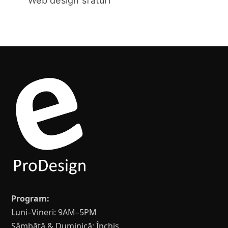
Web design sfaturi
Program:
Luni–Vineri: 9AM–5PM
Sâmbătă & Duminică: Închis