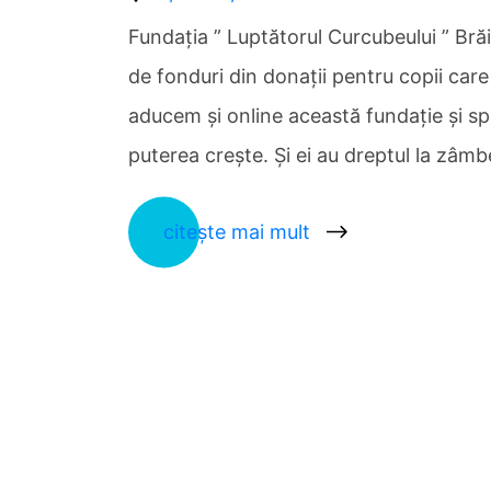
Fundaţia ” Luptătorul Curcubeului ” Bră
de fonduri din donaţii pentru copii car
aducem şi online această fundaţie şi sp
puterea creşte. Şi ei au dreptul la zâm
citește mai mult