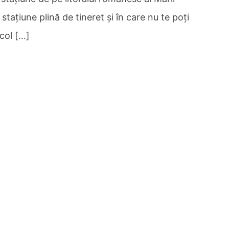
taţiune plină de tineret şi în care nu te poţi
icol […]