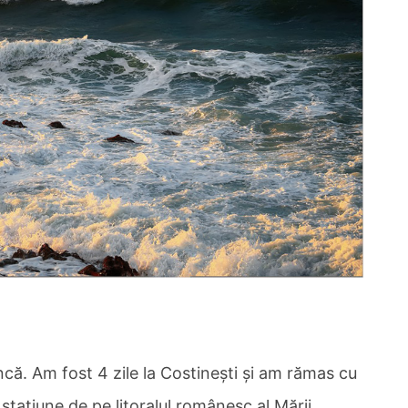
că. Am fost 4 zile la Costineşti şi am rămas cu
staţiune de pe litoralul românesc al Mării