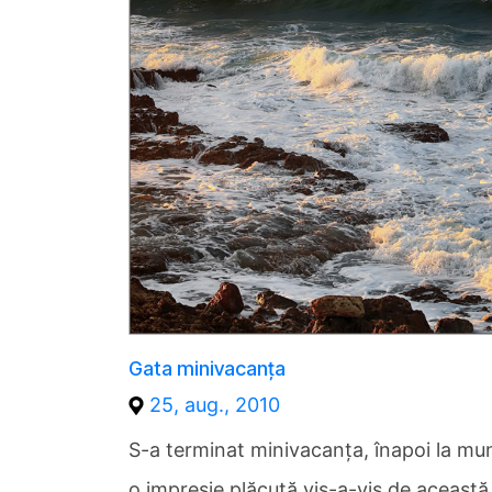
Gata minivacanţa
25, aug., 2010
S-a terminat minivacanţa, înapoi la mun
o impresie plăcută vis-a-vis de această 