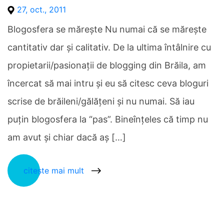
27, oct., 2011
Blogosfera se măreşte Nu numai că se măreşte
cantitativ dar şi calitativ. De la ultima întâlnire cu
propietarii/pasionaţii de blogging din Brăila, am
încercat să mai intru şi eu să citesc ceva bloguri
scrise de brăileni/gălăţeni şi nu numai. Să iau
puţin blogosfera la “pas”. Bineînţeles că timp nu
am avut şi chiar dacă aş […]
citește mai mult