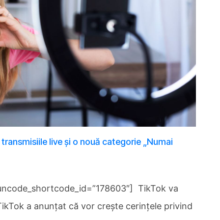
 transmisiile live și o nouă categorie „Numai
uncode_shortcode_id=”178603″] TikTok va
TikTok a anunțat că vor crește cerințele privind