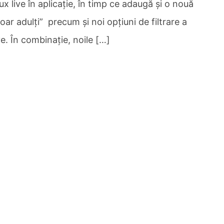
x live în aplicație, în timp ce adaugă și o nouă
oar adulți” precum și noi opțiuni de filtrare a
ve. În combinație, noile […]