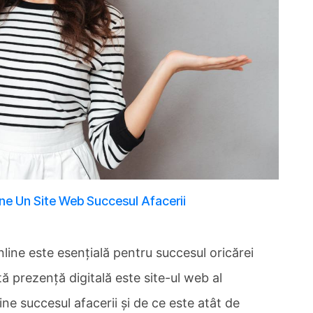
ține Un Site Web Succesul Afacerii
nline este esențială pentru succesul oricărei
ă prezență digitală este site-ul web al
e succesul afacerii și de ce este atât de