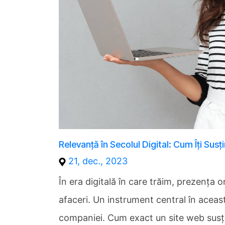
Relevanță în Secolul Digital: Cum Îți Sus
21, dec., 2023
În era digitală în care trăim, prezența o
afaceri. Un instrument central în aceast
companiei. Cum exact un site web susțin