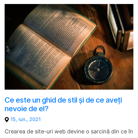
Ce este un ghid de stil și de ce aveți
nevoie de el?
15, iun., 2021
Crearea de site-uri web devine o sarcină din ce în