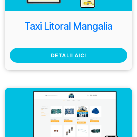
Taxi Litoral Mangalia
DETALII AICI