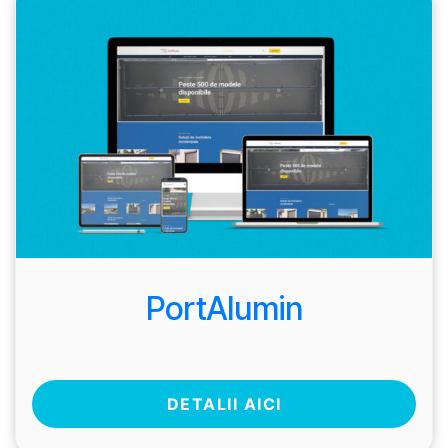
PortAlumin
DETALII AICI