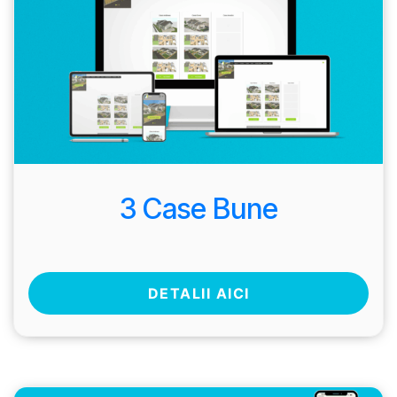
3 Case Bune
DETALII AICI