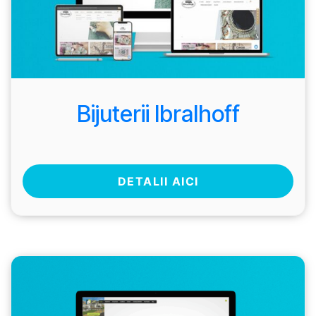
Bijuterii Ibralhoff
DETALII AICI