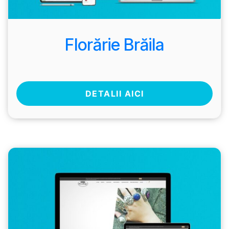
Florărie Brăila
DETALII AICI