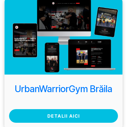
UrbanWarriorGym Brăila
DETALII AICI