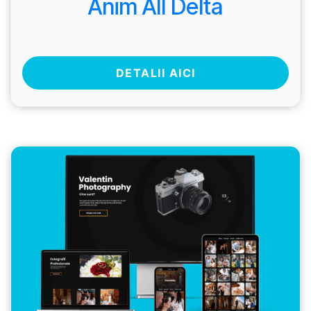
Anim All Delta
DETALII AICI