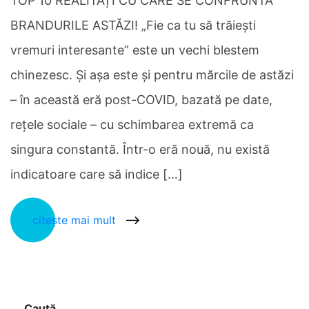
TOP 10 REALITĂȚI CU CARE SE CONFRUNTĂ
BRANDURILE ASTĂZI! „Fie ca tu să trăiești
vremuri interesante” este un vechi blestem
chinezesc. Și așa este și pentru mărcile de astăzi
– în această eră post-COVID, bazată pe date,
rețele sociale – cu schimbarea extremă ca
singura constantă. Într-o eră nouă, nu există
indicatoare care să indice […]
citește mai mult
Caută