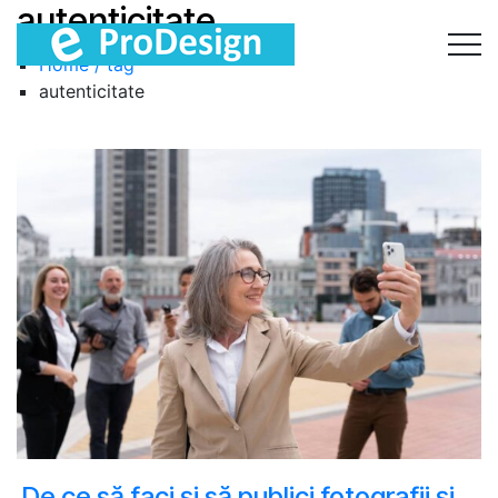
autenticitate
Home / tag
autenticitate
De ce să faci și să publici fotografii și