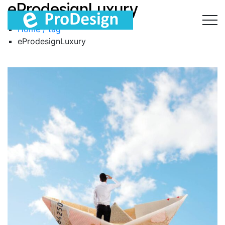
eProdesignLuxury
Home / tag
eProdesignLuxury