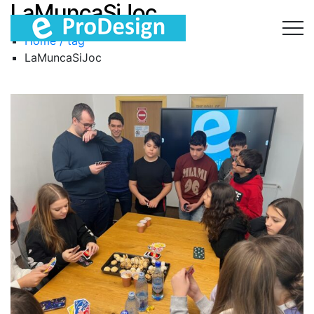
LaMuncaSiJoc
Home / tag
LaMuncaSiJoc