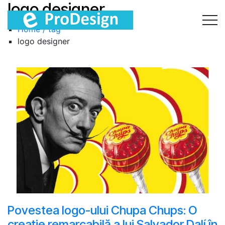
logo designer
Home / tag
logo designer
Povestea logo-ului Chupa Chups: O
creație remarcabilă a lui Salvador Dalí în